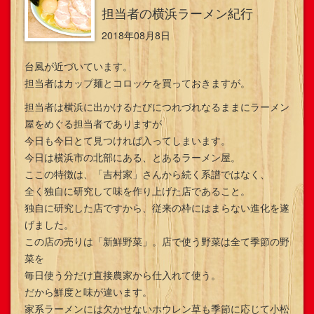
担当者の横浜ラーメン紀行
2018年08月8日
台風が近づいています。
担当者はカップ麺とコロッケを買っておきますが。
担当者は横浜に出かけるたびにつれづれなるままにラーメン
屋をめぐる担当者でありますが
今日も今日とて見つければ入ってしまいます。
今日は横浜市の北部にある、とあるラーメン屋。
ここの特徴は、「吉村家」さんから続く系譜ではなく、
全く独自に研究して味を作り上げた店であること。
独自に研究した店ですから、従来の枠にはまらない進化を遂
げました。
この店の売りは「新鮮野菜」。店で使う野菜は全て季節の野
菜を
毎日使う分だけ直接農家から仕入れて使う。
だから鮮度と味が違います。
家系ラーメンには欠かせないホウレン草も季節に応じて小松