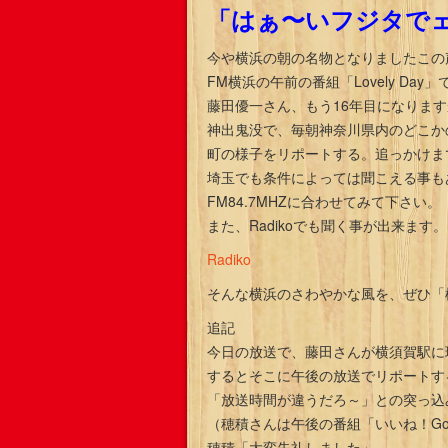
「はぁ〜いフジタで
今や横浜の朝の名物となりましたこの
FM横浜の午前の番組「Lovely Da
藤田優一さん、もう16年目になりま
神出鬼没で、毎朝神奈川県内のどこか
町の様子をリポートする。追っかけま
埼玉でも条件によっては聞こえる事も
FM84.7MHZに合わせてみて下さい。
また、Radikoでも聞く事が出来ます。
Radiko
そんな横浜のさわやかな風を、ぜひ「
追記
今日の放送で、藤田さんが横須賀駅に
するとそこに午後の放送でリポートす
「放送時間が違うだろ～」との突っ込
（穂積さんは午後の番組「いいね！Good 
穂積「大変失礼しました」