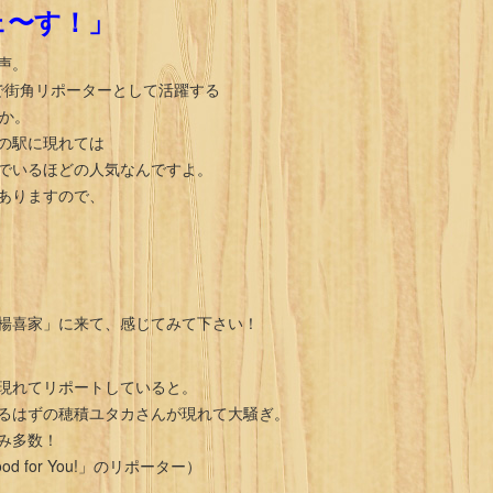
ェ〜す！」
声。
y」で街角リポーターとして活躍する
すか。
の駅に現れては
でいるほどの人気なんですよ。
ありますので、
楊喜家」に来て、感じてみて下さい！
現れてリポートしていると。
るはずの穂積ユタカさんが現れて大騒ぎ。
み多数！
for You!」のリポーター）