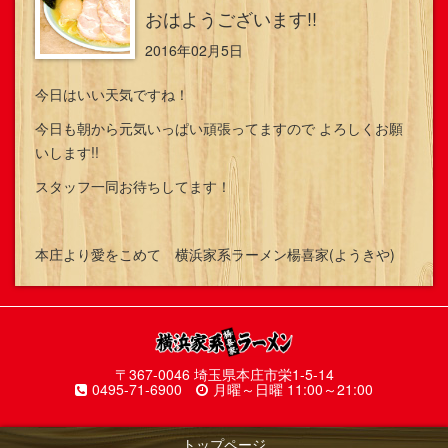
おはようございます!!
2016年02月5日
今日はいい天気ですね！
今日も朝から元気いっぱい頑張ってますので よろしくお願
いします!!
スタッフ一同お待ちしてます！
本庄より愛をこめて 横浜家系ラーメン楊喜家(ようきや)
〒367-0046 埼玉県本庄市栄1-5-14
0495-71-6900
月曜～日曜 11:00～21:00
トップページ